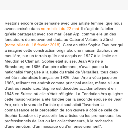
Restons encore cette semaine avec une artiste femme, que nous
avons croisée dans
notre billet du 22 mai
. Il s'agit de l'atelier
qu'elle partageait avec son mari Jean Arp, comme elle un des
fondateurs du mouvement dada au Cabaret Voltaire à Zürich
(
notre billet du 18 février 2018
). C'est en effet Sophie Taeuber qui
a imaginé cette construction originale, une maison Bauhaus en
meulière, sur un terrain qu'ils ont acquis en 1927 à la limite de
Meudon et Clamart. Sophie était suisse, Jean Arp né à
Strasbourg en 1886 d'un père allemand, n'avait pas eu la
nationalité française à la suite du traité de Versailles, tous deux
ont été naturalisés français en 1926. Jean Arp a vécu jusqu'en
1966, utilisant cet endroit comme principal atelier, même s'il eut
d'autres résidences. Sophie est décédée accidentellement en
1943 en Suisse où elle s'était réfugiée. La Fondation Arp qui gère
cette maison-atelier a été fondée par la seconde épouse de Jean
Arp, selon le vœu de l'artiste qui souhaitait "favoriser la
connaissance et la perception de son œuvre à côté de celle de
Sophie Taeuber et y accueillir les artistes ou les promeneurs, les
professionnels de l’art ou les collectionneurs, à la recherche
d’une émotion, d’un message ou d’un enseignement".