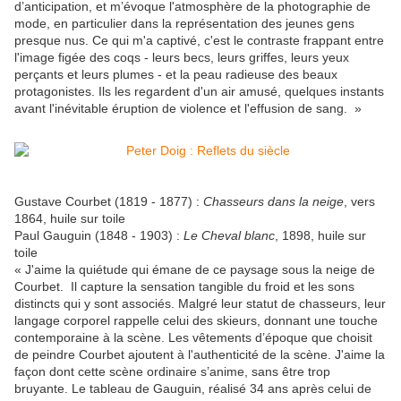
d’anticipation, et m’évoque l'atmosphère de la photographie de
mode, en particulier dans la représentation des jeunes gens
presque nus. Ce qui m'a captivé, c'est le contraste frappant entre
l'image figée des coqs - leurs becs, leurs griffes, leurs yeux
perçants et leurs plumes - et la peau radieuse des beaux
protagonistes. Ils les regardent d'un air amusé, quelques instants
avant l'inévitable éruption de violence et l'effusion de sang. »
Gustave Courbet (1819 - 1877) :
Chasseurs dans la neige
, vers
1864, huile sur toile
Paul Gauguin (1848 - 1903) :
Le Cheval blanc
, 1898, huile sur
toile
« J'aime la quiétude qui émane de ce paysage sous la neige de
Courbet. Il capture la sensation tangible du froid et les sons
distincts qui y sont associés. Malgré leur statut de chasseurs, leur
langage corporel rappelle celui des skieurs, donnant une touche
contemporaine à la scène. Les vêtements d’époque que choisit
de peindre Courbet ajoutent à l'authenticité de la scène. J'aime la
façon dont cette scène ordinaire s’anime, sans être trop
bruyante. Le tableau de Gauguin, réalisé 34 ans après celui de