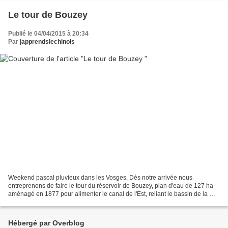
Le tour de Bouzey
Publié le 04/04/2015 à 20:34
Par
japprendslechinois
Weekend pascal pluvieux dans les Vosges. Dès notre arrivée nous
entreprenons de faire le tour du réservoir de Bouzey, plan d'eau de 127 ha
aménagé en 1877 pour alimenter le canal de l'Est, reliant le bassin de la mer
du Nord et celui de la Méditerranée...
Hébergé par Overblog