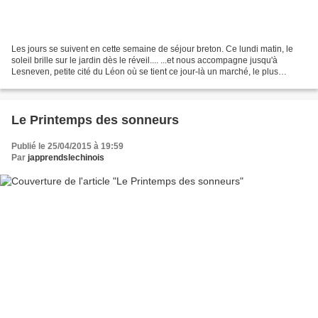
Les jours se suivent en cette semaine de séjour breton. Ce lundi matin, le
soleil brille sur le jardin dès le réveil.... ...et nous accompagne jusqu'à
Lesneven, petite cité du Léon où se tient ce jour-là un marché, le plus
important du voisinage avec...
Le Printemps des sonneurs
Publié le 25/04/2015 à 19:59
Par
japprendslechinois