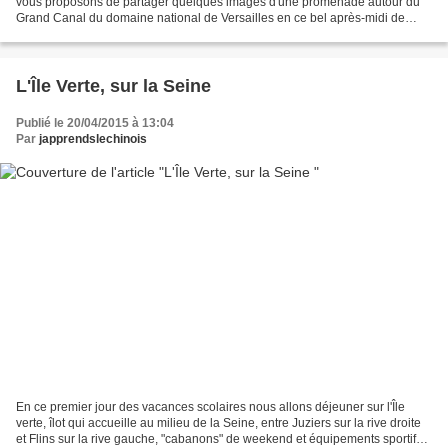
vous proposons de partager quelques images d'une promenade autour du
Grand Canal du domaine national de Versailles en ce bel après-midi de
printemps. L'imposante silhouette du...
L'Île Verte, sur la Seine
Publié le 20/04/2015 à 13:04
Par
japprendslechinois
En ce premier jour des vacances scolaires nous allons déjeuner sur l'Île
verte, îlot qui accueille au milieu de la Seine, entre Juziers sur la rive droite
et Flins sur la rive gauche, "cabanons" de weekend et équipements sportifs...