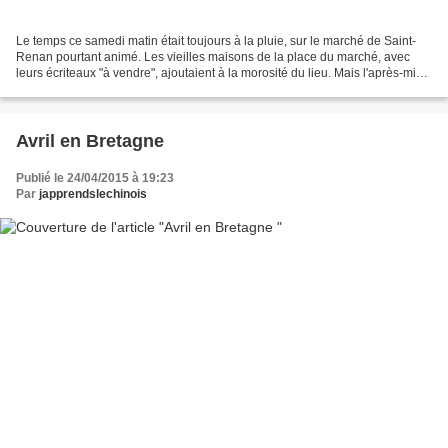
Le temps ce samedi matin était toujours à la pluie, sur le marché de Saint-
Renan pourtant animé. Les vieilles maisons de la place du marché, avec
leurs écriteaux "à vendre", ajoutaient à la morosité du lieu. Mais l'après-midi,
le soleil se mit à briller,...
Avril en Bretagne
Publié le 24/04/2015 à 19:23
Par
japprendslechinois