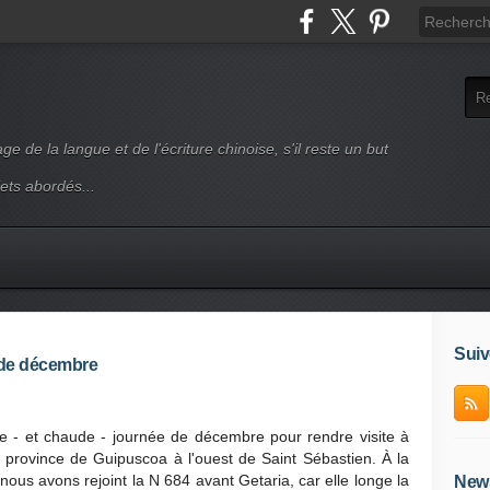
ge de la langue et de l'écriture chinoise, s'il reste un but
jets abordés...
Suiv
l de décembre
e - et chaude - journée de décembre pour rendre visite à
a province de Guipuscoa à l'ouest de Saint Sébastien. À la
, nous avons rejoint la N 684 avant Getaria, car elle longe la
News