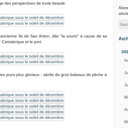
age des perspectives de toute beauté.
Abonn
articl
'ancienne île de San Anton, dite "la souris" à cause de sa
Arch
 Cantabrique et le port.
20
A
Ju
des jours plus glorieux - abrite de gros bateaux de pêche à
Ju
M
Av
M