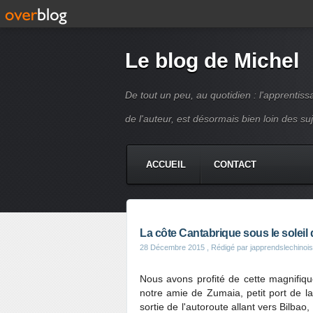
Le blog de Michel
De tout un peu, au quotidien : l'apprentissa
de l'auteur, est désormais bien loin des su
ACCUEIL
CONTACT
La côte Cantabrique sous le solei
28 Décembre 2015
, Rédigé par japprendslechinois
Nous avons profité de cette magnifiqu
notre amie de Zumaia, petit port de l
sortie de l'autoroute allant vers Bilbao