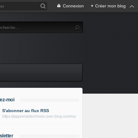
Connexion
+
Créer mon blog
ez-moi
S'abonner au flux RSS
https://japprendslechinois.over-blog.com/rss
letter