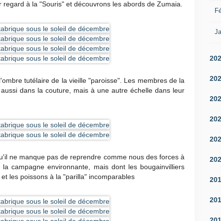
er regard à la "Souris" et découvrons les abords de Zumaia.
Fé
Ja
20
20
l'ombre tutélaire de la vieille "paroisse". Les membres de la
 aussi dans la couture, mais à une autre échelle dans leur
20
20
20
n, qu'il ne manque pas de reprendre comme nous des forces à
20
 la campagne environnante, mais dont les bougainvilliers
t les poissons à la "parilla" incomparables
20
20
20