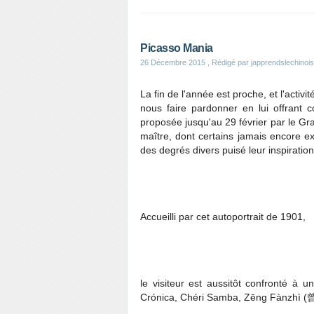
Picasso Mania
26 Décembre 2015
, Rédigé par japprendslechinois
La fin de l'année est proche, et l'activ
nous faire pardonner en lui offrant 
proposée jusqu'au 29 février par le Gr
maître, dont certains jamais encore e
des degrés divers puisé leur inspiration
Accueilli par cet autoportrait de 1901,
le visiteur est aussitôt confronté à 
Crónica, Chéri Samba, Zēng Fànzhì (曾梵