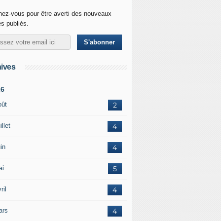
ez-vous pour être averti des nouveaux
es publiés.
ives
26
oût
2
illet
4
in
4
ai
5
ril
4
ars
4