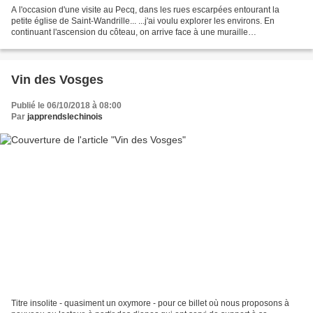
A l'occasion d'une visite au Pecq, dans les rues escarpées entourant la
petite église de Saint-Wandrille... ...j'ai voulu explorer les environs. En
continuant l'ascension du côteau, on arrive face à une muraille
impressionnante, le "Mur des Lions"... Elle...
Vin des Vosges
Publié le 06/10/2018 à 08:00
Par
japprendslechinois
Titre insolite - quasiment un oxymore - pour ce billet où nous proposons à