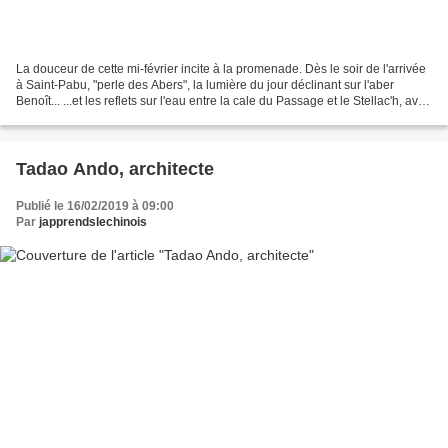
La douceur de cette mi-février incite à la promenade. Dès le soir de l'arrivée
à Saint-Pabu, "perle des Abers", la lumière du jour déclinant sur l'aber
Benoît... ...et les reflets sur l'eau entre la cale du Passage et le Stellac'h, avec
la maison de Jane...
Tadao Ando, architecte
Publié le 16/02/2019 à 09:00
Par
japprendslechinois