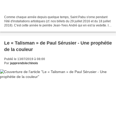
Comme chaque année depuis quelque temps, Saint Pabu s'orne pendant
l'été d'installations artistiques (cf. nos billets du 29 juillet 2016 et du 18 juillet
2018). C'est cette année le peintre Jean-Yves André qui en est la vedette. Il
vit et travaille à...
Le « Talisman » de Paul Sérusier - Une prophétie
de la couleur
Publié le 13/07/2019 à 08:00
Par
japprendslechinois