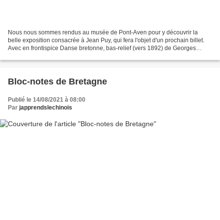
Nous nous sommes rendus au musée de Pont-Aven pour y découvrir la
belle exposition consacrée à Jean Puy, qui fera l'objet d'un prochain billet.
Avec en frontispice Danse bretonne, bas-relief (vers 1892) de Georges
Lacombe (1868-1916) , un aperçu des collections...
Bloc-notes de Bretagne
Publié le 14/08/2021 à 08:00
Par
japprendslechinois