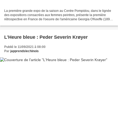
La première grande expo de la saison au Centre Pompidou, dans le lignée
des expositions consacrées aux femmes peintres, présente la première
rétrospective en France de l'oeuvre de l'américaine Georgia O'Keeffe (1897-
1986). A New York, dans les années...
L'Heure bleue : Peder Severin Krøyer
Publié le 11/09/2021 à 08:00
Par
japprendslechinois