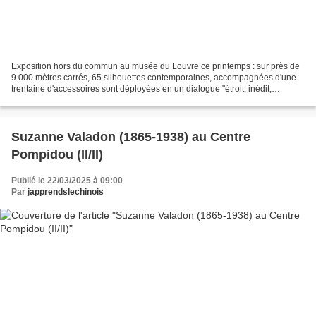
Exposition hors du commun au musée du Louvre ce printemps : sur près de
9 000 mètres carrés, 65 silhouettes contemporaines, accompagnées d'une
trentaine d'accessoires sont déployées en un dialogue "étroit, inédit,
historique et poétique", selon les organisateurs,...
Suzanne Valadon (1865-1938) au Centre
Pompidou (II/II)
Publié le 22/03/2025 à 09:00
Par
japprendslechinois